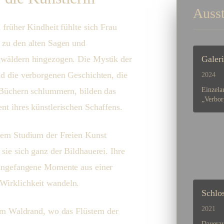
Ausst
 früher Kindheit fühlte sich Frau
 zu den alten Sagen und
wäldern hingezogen. Die Mystik der
Galer
d die verborgenen Geschichten, die
2024
 Büchern schlummern, bilden das
Einzela
„Verbor
t ihres künstlerischen Schaffens.
rem Studium der Freien Kunst
sie sich ganz der Bildhauerei. Ihre
eingefangene Momente aus einer
Wirklichkeit wandeln.
Schlos
2021
 am Waldrand, wo das Flüstern der
Dauerau