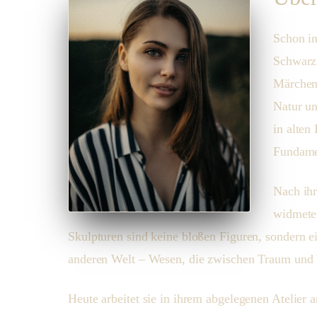
Schon in
Schwarz
Märchen
Natur un
in alten
Fundamen
Nach ih
widmete 
Skulpturen sind keine bloßen Figuren, sondern 
anderen Welt – Wesen, die zwischen Traum und 
Heute arbeitet sie in ihrem abgelegenen Atelier