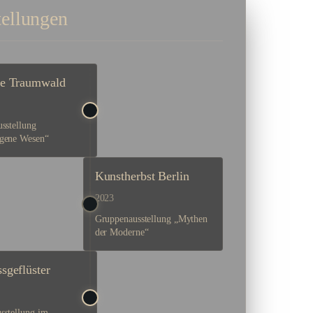
ellungen
ie Traumwald
usstellung
gene Wesen“
Kunstherbst Berlin
2023
Gruppenausstellung „Mythen
der Moderne“
sgeflüster
sstellung im