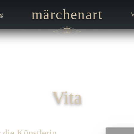
märchenart
ng
V
Vita
 die Künstlerin