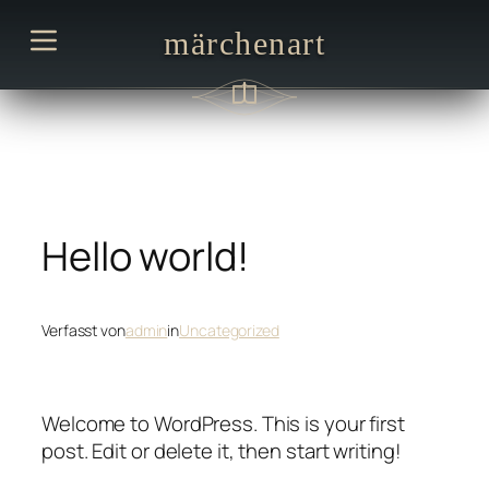
Zum
märchenart
Inhalt
springen
Hello world!
Verfasst von
admin
in
Uncategorized
Welcome to WordPress. This is your first
post. Edit or delete it, then start writing!